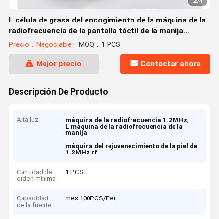
2
/
4
L célula de grasa del encogimiento de la máquina de la
radiofrecuencia de la pantalla táctil de la manija
1.2MHz todas las partes del cuerpo
Precio：Negociable
MOQ：1 PCS
Mejor precio
Contactar ahora
Descripción De Producto
Alta luz
,
máquina de la radiofrecuencia 1.2MHz
L máquina de la radiofrecuencia de la
manija
,
máquina del rejuvenecimiento de la piel de
1.2MHz rf
Cantidad de
1 PCS
orden mínima
Capacidad
mes 100PCS/Per
de la fuente