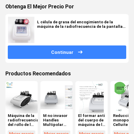
Obtenga El Mejor Precio Por
L célula de grasa del encogimiento de la
máquina de la radiofrecuencia de la pantalla
táctil de la manija 1.2MHz todas las partes
del cuerpo
Continuar
Productos Recomendados
Máquina de la
M no invasor
El formar anti
Reducción
radiofrecuencia
Handles
del cuerpo de
monopolar
del rollo de la
Multipolar
máquina de la
Celluite de 
rotación de
Body Rf que
radiofrecuencia
máquina de
360 grados
adelgaza la
del rollo de la
radiofrecu