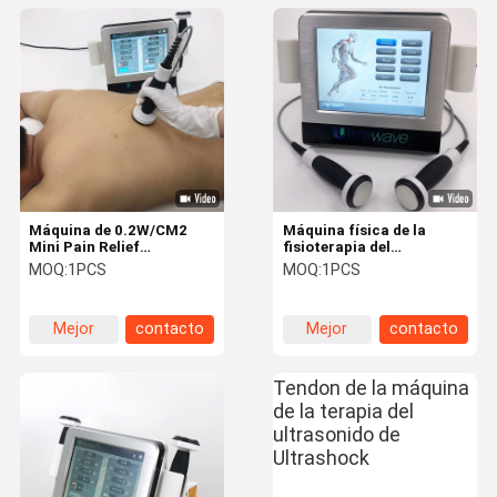
Máquina de 0.2W/CM2
Máquina física de la
Mini Pain Relief
fisioterapia del
Ultrasound
ultrasonido del Massager
MOQ:
1PCS
MOQ:
1PCS
Physiotherapy
para el dolor común
Mejor
contacto
Mejor
contacto
precio
precio