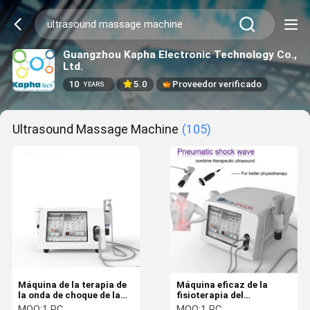
Guangzhou Kapha Electronic Technology Co.,
Ltd.
10
5.0
Proveedor verificado
YEARS
Ultrasound Massage Machine
(105)
Máquina de la terapia de
Máquina eficaz de la
la onda de choque de la
fisioterapia del
máquina de la
ultrasonido para los
MOQ:
1 PC
MOQ:
1 PC