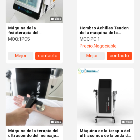
Máquina de la
Hombro Achilles Tendon
fisioterapia del
de la máquina de la
ultrasonido 1MHZ para el
terapia del ultrasonido de
MOQ:
1PCS
MOQ:
PC 1
alivio del dolor de Injuiry
Ultrashock
Precio:
Negociable
del deporte
Mejor
contacto
Mejor
contacto
precio
precio
Hogar
Productos
Sobre
Viaje De La
Nosotros
Fábrica
Máquina de la terapia del
Máquina de la terapia del
ultrasonido del mensaje
ultrasonido de la onda de