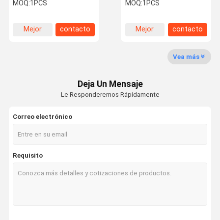
de la onda de choque para
choque de 6 barras para
MOQ:
1PCS
MOQ:
1PCS
el dolor de músculos del
el masaje de relajación
esguince del tobillo
del cuerpo completo
Mejor
contacto
Mejor
contacto
Control De
Éntrenos En
Pida Una Cita
Shopping
precio
precio
Calidad
Contacto
Online
Con
Vea más
Máquina de la terapia de la onda de choque
Deja Un Mensaje
Le Responderemos Rápidamente
Máquina de la terapia de Tecar
Correo electrónico
Máquina de la terapia del magneto
Máquina de la terapia del ultrasonido
Requisito
Máquina de la terapia de la presión de aire
Máquina de la terapia de ESWT
Máquina electromágnetica de la terapia