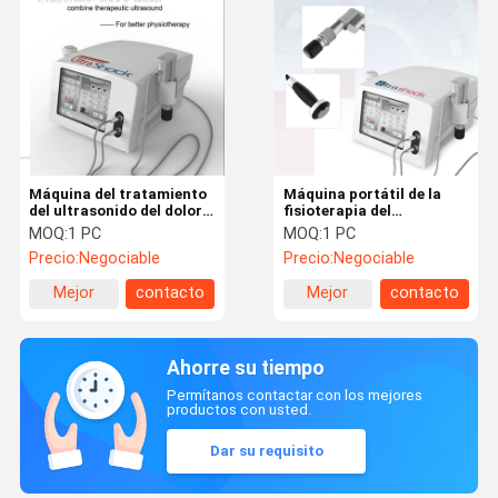
Máquina del tratamiento
Máquina portátil de la
del ultrasonido del dolor
fisioterapia del
de Myofascial, equipo de
ultrasonido para el
MOQ:
1 PC
MOQ:
1 PC
la terapia de la onda de
diseño humanizado alivio
Precio:
Negociable
Precio:
Negociable
choque
del dolor
Mejor
contacto
Mejor
contacto
precio
precio
Ahorre su tiempo
Permítanos contactar con los mejores
productos con usted.
Dar su requisito