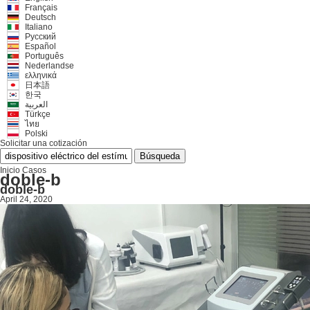
Français
Deutsch
Italiano
Русский
Español
Português
Nederlandse
ελληνικά
日本語
한국
العربية
Türkçe
ไทย
Polski
Solicitar una cotización
Búsqueda
Inicio
Casos
doble-b
doble-b
April 24, 2020