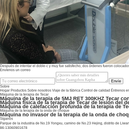
Después de intentar el doble-c y muy fue satisfecho, dos órdenes fueron colocados 
Envíenos un correo
Envíe
Sobre
Hogar
Productos
Sobre nosotros
Viaje de la fábrica
Control de calidad
Éntrenos e
Máquina de la terapia de Tecar
Máquina de la terapia de 5MJ RET 300KHZ Tecar con 
Máquina física de la terapia de Tecar de lesión del 
Máquina de calefacción profunda de la terapia de Tec
Máquina de la terapia de la onda de choque
Máquina no invasor de la terapia de la onda de choq
Síganos
Parque de la industria de No.19 Yongxu, camino de No.23 Hejing, distrito de Liwa
86-13060901678