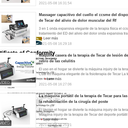
2021-05-08 16:31:54
Massager capacitivo del cuello el ccsme del dispos
de Tecar del alivio de dolor muscular del Rf
3 en 1 onda expansiva elegante de la terapia física el ccs
tratamiento del ED del alivio del dolor onda expansiva traser
Leer más
2021-05-08 16:29:18
Máquina casera de la terapia de Tecar de lesión de
retiro de las celulitis
El uso en el hogar se divierte la máquina injuiry de la ter
Cuál es máquina elegante de la fisioterapia de Tecar La
...
Leer más
2021-05-08 16:27:06
La máquina portátil de la terapia de Tecar para la
la rehabilitación de la cirugía del poste
El uso en el hogar se divierte la máquina injuiry de la ter
Máquina injuiry de la terapia de Tecar del deporte portátil 
Leer más
2021-05-08 16:25:21