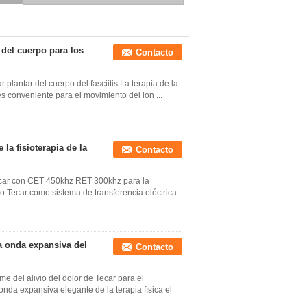
Tecar
 del cuerpo para los
Contacto
plantar del cuerpo del fasciitis La terapia de la
es conveniente para el movimiento del ion ...
a fisioterapia de la
Contacto
Tecar con CET 450khz RET 300khz para la
to Tecar como sistema de transferencia eléctrica
a onda expansiva del
Contacto
me del alivio del dolor de Tecar para el
onda expansiva elegante de la terapia física el