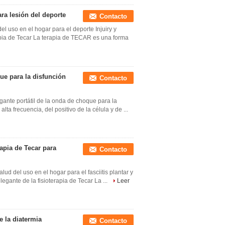
ra lesión del deporte
Contacto
 uso en el hogar para el deporte Injuiry y
rapia de Tecar La terapia de TECAR es una forma
ue para la disfunción
Contacto
gante portátil de la onda de choque para la
lta frecuencia, del positivo de la célula y de ...
apia de Tecar para
Contacto
ud del uso en el hogar para el fasciitis plantar y
egante de la fisioterapia de Tecar La ...
Leer
e la diatermia
Contacto