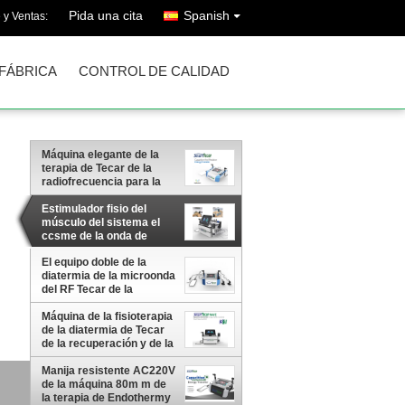
Pida una cita
Spanish
 y Ventas:
 FÁBRICA
CONTROL DE CALIDAD
Máquina elegante de la
terapia de Tecar de la
radiofrecuencia para la
fisioterapia
Estimulador fisio del
músculo del sistema el
ccsme de la onda de
choque de la terapia del
El equipo doble de la
dolor
diatermia de la microonda
del RF Tecar de la
máquina de diatermia de
la terapia de Tecar de la
Máquina de la fisioterapia
manija de 80m m para el
de la diatermia de Tecar
músculo se relaja
de la recuperación y de la
rehabilitación de lesión de
los deportes
Manija resistente AC220V
de la máquina 80m m de
la terapia de Endothermy