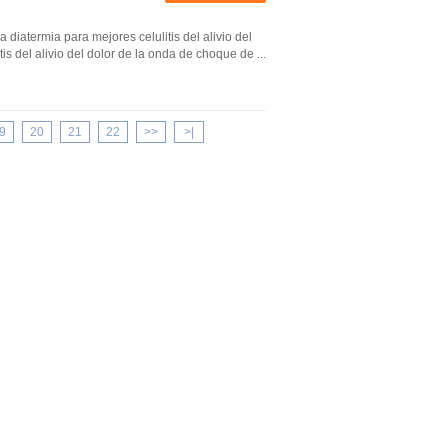
diatermia para mejores celulitis del alivio del
s del alivio del dolor de la onda de choque de ...
9
20
21
22
>>
>|