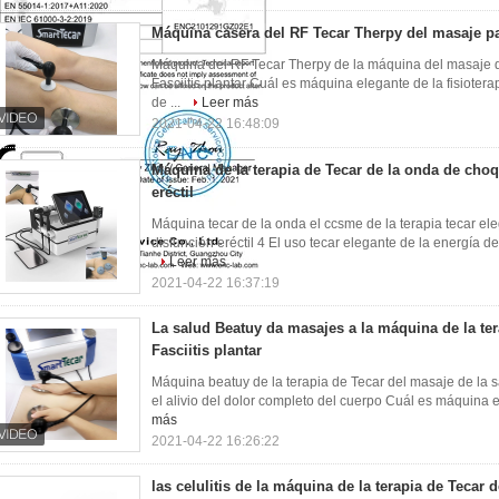
Máquina casera del RF Tecar Therpy del masaje pa
Máquina del RF Tecar Therpy de la máquina del masaje del
Fasciitis plantar Cuál es máquina elegante de la fisiote
de ...
Leer más
2021-04-22 16:48:09
Máquina de la terapia de Tecar de la onda de choq
eréctil
Máquina tecar de la onda el ccsme de la terapia tecar ele
disfunción eréctil 4 El uso tecar elegante de la energía de a
Leer más
2021-04-22 16:37:19
La salud Beatuy da masajes a la máquina de la ter
Fasciitis plantar
Máquina beatuy de la terapia de Tecar del masaje de la sal
el alivio del dolor completo del cuerpo Cuál es máquina el
más
2021-04-22 16:26:22
las celulitis de la máquina de la terapia de Tecar d