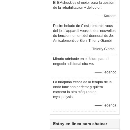
El EMshock es el mejor para la gestión
de la rehabilitación y del dolor:
—— Kareem
Postre helado de C'est, remercie vous
del je. L'appareil vous de des nouvelles
du fonctionnement del donnerai de Je.
Amicalement de Bien Thierry Giambi
—— Thierry Giambi
Mirada adelante en el futuro para el
negocio adicional otra vez
—— Federico
La máquina fresca de la terapia de la
onda funciona perfecto y quiera
comprar la otra máquina del
cryolipolysis
—— Federica
Estoy en línea para chatear