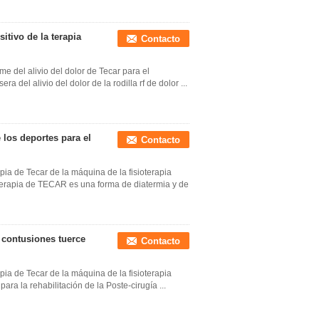
itivo de la terapia
Contacto
me del alivio del dolor de Tecar para el
a del alivio del dolor de la rodilla rf de dolor ...
 los deportes para el
Contacto
apia de Tecar de la máquina de la fisioterapia
 terapia de TECAR es una forma de diatermia y de
s contusiones tuerce
Contacto
apia de Tecar de la máquina de la fisioterapia
para la rehabilitación de la Poste-cirugía ...