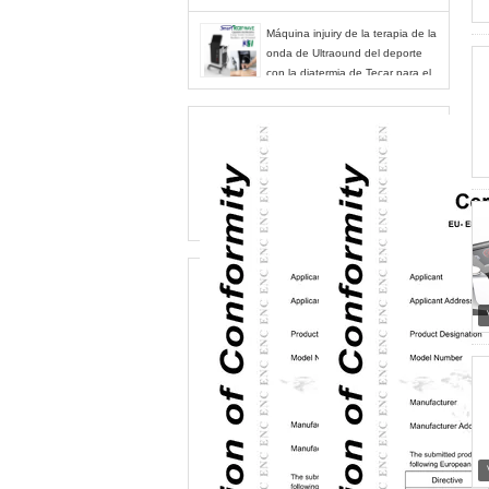
Máquina injuiry de la terapia de la
onda de Ultraound del deporte
con la diatermia de Tecar para el
fasciitis plantar