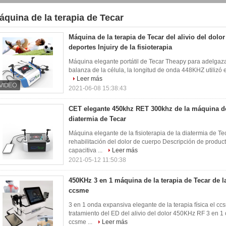
áquina de la terapia de Tecar
21)
Máquina de la terapia de Tecar del alivio del dolor
deportes Injuiry de la fisioterapia
Máquina elegante portátil de Tecar Theapy para adelgazar 
balanza de la célula, la longitud de onda 448KHZ utilizó 
Leer más
2021-06-08 15:38:43
CET elegante 450khz RET 300khz de la máquina de l
diatermia de Tecar
Máquina elegante de la fisioterapia de la diatermia de 
rehabilitación del dolor de cuerpo Descripción de produc
capacitiva ...
Leer más
2021-05-12 11:50:38
450KHz 3 en 1 máquina de la terapia de Tecar de l
ccsme
3 en 1 onda expansiva elegante de la terapia física el ccs
tratamiento del ED del alivio del dolor 450KHz RF 3 en 1 
ccsme ...
Leer más