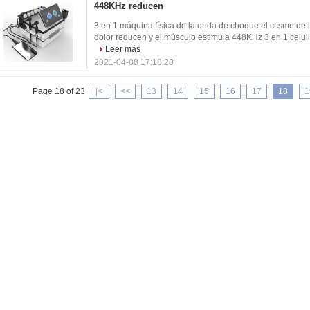
448KHz reducen
3 en 1 máquina física de la onda de choque el ccsme de la 
dolor reducen y el músculo estimula 448KHz 3 en 1 celuliti
Leer más
2021-04-08 17:18:20
Page 18 of 23
|<
<<
13
14
15
16
17
18
1