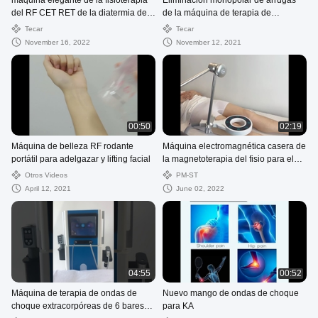
máquina elegante de la fisioterapia
Eliminación monopolar de arrugas
del RF CET RET de la diatermia de
de la máquina de terapia de
la terapia de Tecar 448K para el
diatermia RF de calor profundo
Tecar
Tecar
alivio del dolor y la elevación de cara
November 16, 2022
November 12, 2021
00:50
02:19
Máquina de belleza RF rodante
Máquina electromagnética casera de
portátil para adelgazar y lifting facial
la magnetoterapia del fisio para el
dolor muscular
Otros Videos
PM-ST
April 12, 2021
June 02, 2022
04:55
00:52
Máquina de terapia de ondas de
Nuevo mango de ondas de choque
choque extracorpóreas de 6 bares
para KA