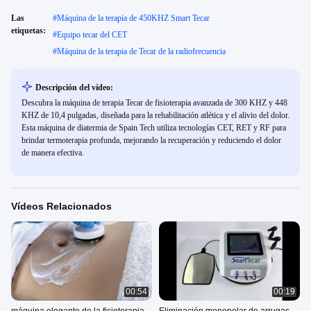
Las
#
Máquina de la terapia de 450KHZ Smart Tecar
etiquetas:
#
Equipo tecar del CET
#
Máquina de la terapia de Tecar de la radiofrecuencia
Descripción del vídeo:
Descubra la máquina de terapia Tecar de fisioterapia avanzada de 300 KHZ y 448
KHZ de 10,4 pulgadas, diseñada para la rehabilitación atlética y el alivio del dolor.
Esta máquina de diatermia de Spain Tech utiliza tecnologías CET, RET y RF para
brindar termoterapia profunda, mejorando la recuperación y reduciendo el dolor
de manera efectiva.
Vídeos Relacionados
00:54
00:19